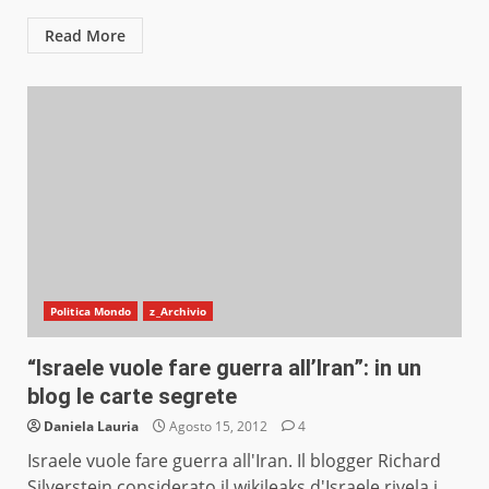
Read More
Politica Mondo
z_Archivio
“Israele vuole fare guerra all’Iran”: in un
blog le carte segrete
Daniela Lauria
Agosto 15, 2012
4
Israele vuole fare guerra all'Iran. Il blogger Richard
Silverstein considerato il wikileaks d'Israele rivela i