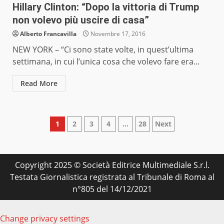
Hillary Clinton: “Dopo la vittoria di Trump
non volevo più uscire di casa”
Alberto Francavilla
Novembre 17, 2016
NEW YORK – “Ci sono state volte, in quest’ultima
settimana, in cui l’unica cosa che volevo fare era...
Read More
Paginazione
1
2
3
4
…
28
Next
degli
articoli
Copyright 2025 © Società Editrice Multimediale S.r.l.
Testata Giornalistica registrata al Tribunale di Roma al
n°805 del 14/12/2021
Change privacy settings