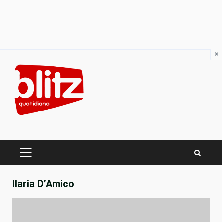
×
Skip
to
content
PRIMARY
MENU
Ilaria D’Amico