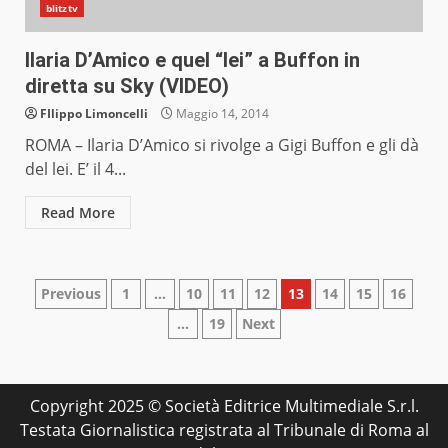
blitztv
Ilaria D’Amico e quel “lei” a Buffon in
diretta su Sky (VIDEO)
FIlippo Limoncelli
Maggio 14, 2014
ROMA – Ilaria D’Amico si rivolge a Gigi Buffon e gli dà
del lei. E’ il 4...
Read More
Paginazione
Previous
1
…
10
11
12
13
14
15
16
…
19
Next
degli
articoli
Copyright 2025 © Società Editrice Multimediale S.r.l.
Testata Giornalistica registrata al Tribunale di Roma al