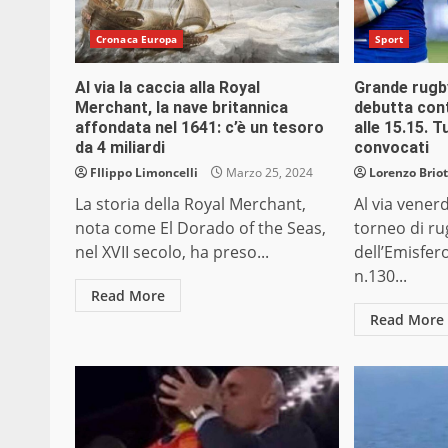
Cronaca Europa
Sport
Al via la caccia alla Royal
Grande rugby
Merchant, la nave britannica
debutta cont
affondata nel 1641: c’è un tesoro
alle 15.15. T
da 4 miliardi
convocati
FIlippo Limoncelli
Marzo 25, 2024
Lorenzo Briot
La storia della Royal Merchant,
Al via venerdì
nota come El Dorado of the Seas,
torneo di r
nel XVII secolo, ha preso...
dell’Emisfer
n.130...
Read More
Read More