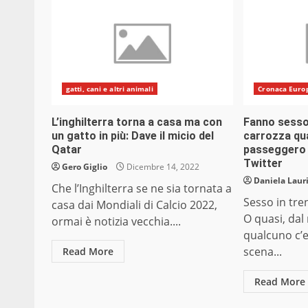
gatti, cani e altri animali
Cronaca Euro
L’inghilterra torna a casa ma con
Fanno sesso 
un gatto in più: Dave il micio del
carrozza qu
Qatar
passeggero c
Twitter
Gero Giglio
Dicembre 14, 2022
Daniela Laur
Che l’Inghilterra se ne sia tornata a
Sesso in tre
casa dai Mondiali di Calcio 2022,
O quasi, da
ormai è notizia vecchia....
qualcuno c’e
scena...
Read More
Read More