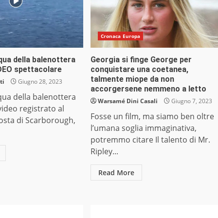
Cronaca Europa
cqua della balenottera
Georgia si finge George per
IDEO spettacolare
conquistare una coetanea,
talmente miope da non
ti
Giugno 28, 2023
accorgersene nemmeno a letto
cqua della balenottera
Warsamé Dini Casali
Giugno 7, 2023
ideo registrato al
Fosse un film, ma siamo ben oltre
costa di Scarborough,
l’umana soglia immaginativa,
potremmo citare Il talento di Mr.
Ripley...
Read More