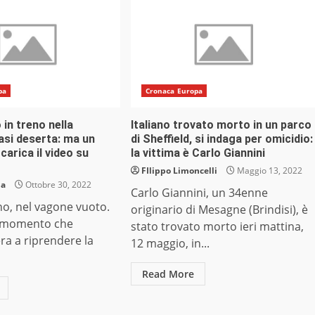
pa
Cronaca Europa
in treno nella
Italiano trovato morto in un parco
asi deserta: ma un
di Sheffield, si indaga per omicidio:
arica il video su
la vittima è Carlo Giannini
FIlippo Limoncelli
Maggio 13, 2022
ia
Ottobre 30, 2022
Carlo Giannini, un 34enne
no, nel vagone vuoto.
originario di Mesagne (Brindisi), è
l momento che
stato trovato morto ieri mattina,
ra a riprendere la
12 maggio, in...
Read More