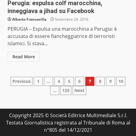
Perugia: espulsa colf marocchina,
inneggiava a jihad su Facebook
Alberto Francavilla
Settembre 24, 2016
PERUGIA – Espulsa una marocchina a Perugia: è
accusata di essere fiancheggiatrice di terroristi
islamici. Si stava...
Read More
Paginazione
Previous
1
…
4
5
6
7
8
9
10
…
125
Next
degli
articoli
Copyright 2025 © Società Editrice Multimediale S.r.l.
Testata Giornalistica registrata al Tribunale di Roma al
n°805 del 14/12/2021