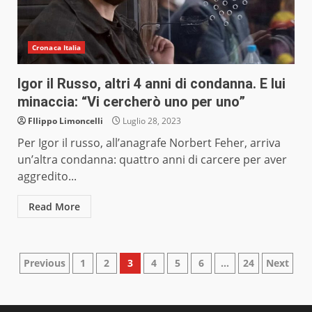
Cronaca Italia
Igor il Russo, altri 4 anni di condanna. E lui
minaccia: “Vi cercherò uno per uno”
FIlippo Limoncelli
Luglio 28, 2023
Per Igor il russo, all’anagrafe Norbert Feher, arriva
un’altra condanna: quattro anni di carcere per aver
aggredito...
Read More
Paginazione
Previous
1
2
3
4
5
6
…
24
Next
degli