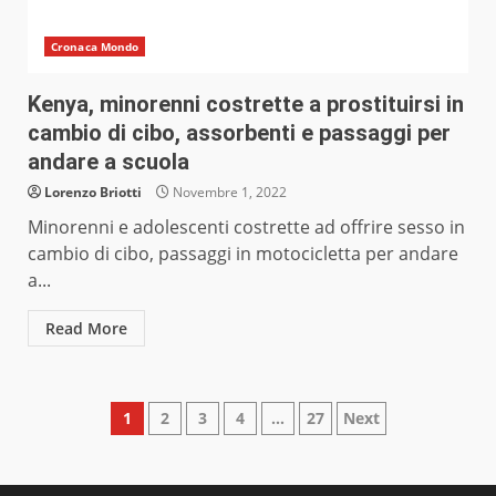
Cronaca Mondo
Kenya, minorenni costrette a prostituirsi in
cambio di cibo, assorbenti e passaggi per
andare a scuola
Lorenzo Briotti
Novembre 1, 2022
Minorenni e adolescenti costrette ad offrire sesso in
cambio di cibo, passaggi in motocicletta per andare
a...
Read More
Paginazione
1
2
3
4
…
27
Next
degli