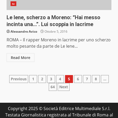
tv
Le Iene, scherzo a Moreno: “Hai messo
incinta una…”. Lui scoppia in lacrime
Alessandro Avico
Ottobre 5, 2016
ROMA – Il rapper Moreno in lacrime per uno scherzo
molto pesante da parte de Le Iene...
Read More
Paginazione
Previous
1
2
3
4
5
6
7
8
…
64
Next
degli
articoli
Copyright 2025 © Società Editrice Multimediale S.r.l.
Testata Giornalistica registrata al Tribunale di Roma al