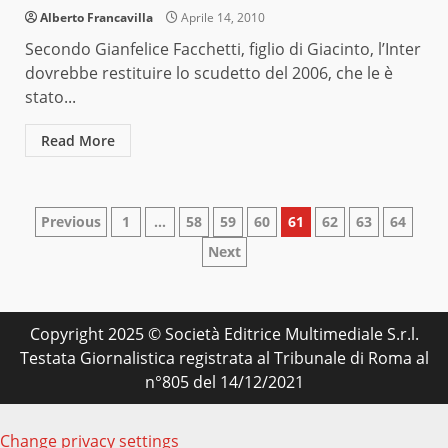
Alberto Francavilla
Aprile 14, 2010
Secondo Gianfelice Facchetti, figlio di Giacinto, l’Inter
dovrebbe restituire lo scudetto del 2006, che le è
stato...
Read More
Paginazione
Previous
1
…
58
59
60
61
62
63
64
Next
degli
articoli
Copyright 2025 © Società Editrice Multimediale S.r.l.
Testata Giornalistica registrata al Tribunale di Roma al
n°805 del 14/12/2021
Change privacy settings