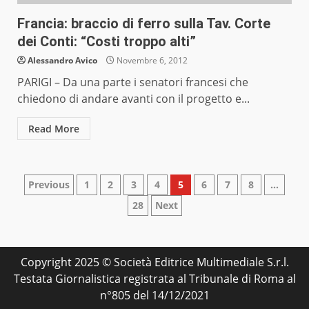
Francia: braccio di ferro sulla Tav. Corte
dei Conti: “Costi troppo alti”
Alessandro Avico
Novembre 6, 2012
PARIGI – Da una parte i senatori francesi che
chiedono di andare avanti con il progetto e...
Read More
Paginazione
Previous
1
2
3
4
5
6
7
8
…
28
Next
degli
articoli
Copyright 2025 © Società Editrice Multimediale S.r.l.
Testata Giornalistica registrata al Tribunale di Roma al
n°805 del 14/12/2021