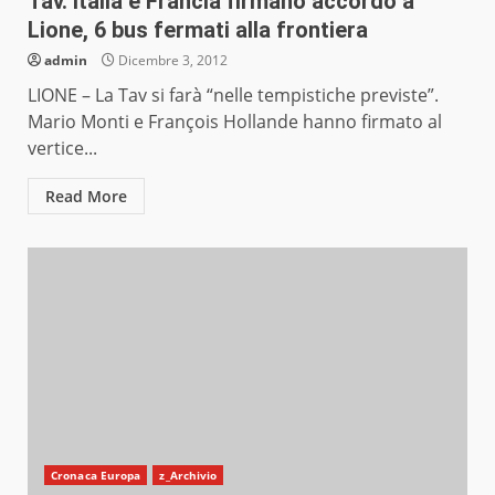
Tav. Italia e Francia firmano accordo a
Lione, 6 bus fermati alla frontiera
admin
Dicembre 3, 2012
LIONE – La Tav si farà “nelle tempistiche previste”.
Mario Monti e François Hollande hanno firmato al
vertice...
Read More
Cronaca Europa
z_Archivio