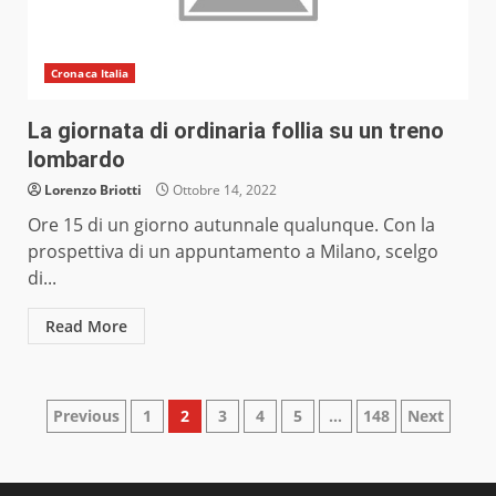
Cronaca Italia
La giornata di ordinaria follia su un treno
lombardo
Lorenzo Briotti
Ottobre 14, 2022
Ore 15 di un giorno autunnale qualunque. Con la
prospettiva di un appuntamento a Milano, scelgo
di...
Read More
Paginazione
Previous
1
2
3
4
5
…
148
Next
degli