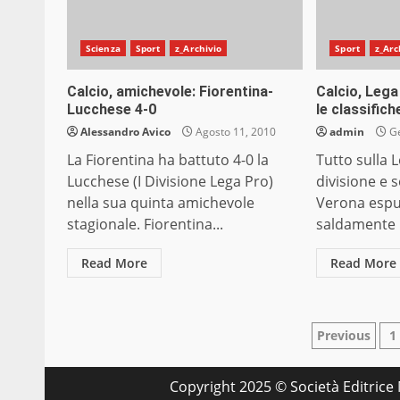
Scienza
Sport
z_Archivio
Sport
z_Arc
Calcio, amichevole: Fiorentina-
Calcio, Lega 
Lucchese 4-0
le classifich
Alessandro Avico
Agosto 11, 2010
admin
Ge
La Fiorentina ha battuto 4-0 la
Tutto sulla 
Lucchese (I Divisione Lega Pro)
divisione e s
nella sua quinta amichevole
Verona espu
stagionale. Fiorentina...
saldamente il
Read More
Read More
Pagina
Previous
1
degli
Copyright 2025 © Società Editrice M