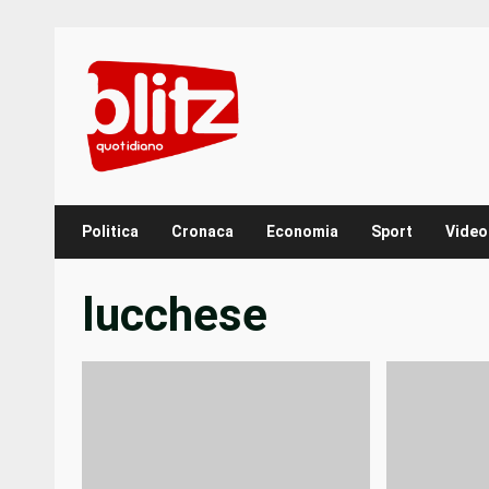
Skip
to
content
Politica
Cronaca
Economia
Sport
Video
lucchese