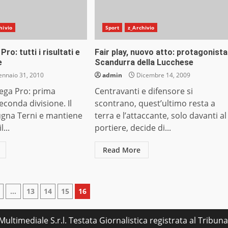
hivio
Sport
z_Archivio
Pro: tutti i risultati e
Fair play, nuovo atto: protagonista
e
Scandurra della Lucchese
nnaio 31, 2010
admin
Dicembre 14, 2009
Lega Pro: prima
Centravanti e difensore si
econda divisione. Il
scontrano, quest’ultimo resta a
gna Terni e mantiene
terra e l’attaccante, solo davanti al
...
portiere, decide di...
Read More
zione
…
13
14
15
16
ultimediale S.r.l. Testata Giornalistica registrata al Tribu