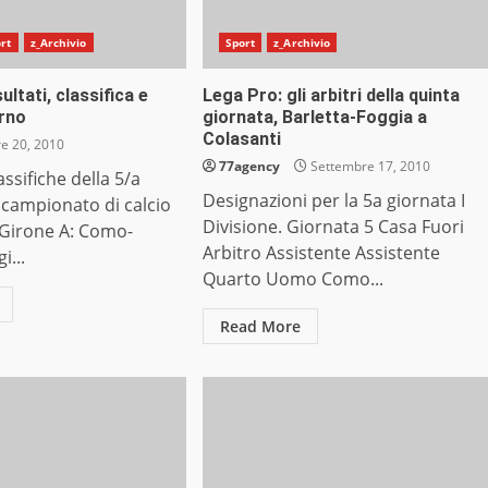
rt
z_Archivio
Sport
z_Archivio
ultati, classifica e
Lega Pro: gli arbitri della quinta
rno
giornata, Barletta-Foggia a
Colasanti
e 20, 2010
77agency
Settembre 17, 2010
lassifiche della 5/a
Designazioni per la 5a giornata I
 campionato di calcio
Divisione. Giornata 5 Casa Fuori
 Girone A: Como-
Arbitro Assistente Assistente
i...
Quarto Uomo Como...
Read More