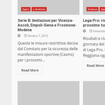
Sport
z_Archivio
Scienza
Spo
Serie B: limitazioni per Vicenza-
Lega Pro: ris
Ascoli, Empoli-Siena e Frosinone-
prossimo tu
Modena
Settembr
Ottobre 7, 2010
Risultati e c
Queste le misure restrittive decise
giornata del
dal Comitato per la sicurezza delle
di Lega Pro.
manifestazioni sportive (Casms)
Reggiana ogg
per i prossimi...
Read More
Read More