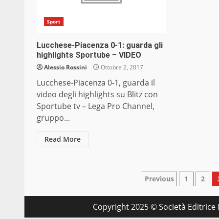
Sport
Lucchese-Piacenza 0-1: guarda gli
highlights Sportube – VIDEO
Alessio Rossini
Ottobre 2, 2017
Lucchese-Piacenza 0-1, guarda il
video degli highlights su Blitz con
Sportube tv – Lega Pro Channel,
gruppo...
Read More
Paginazion
Previous
1
2
degli
Copyright 2025 © Società Editrice M
articoli