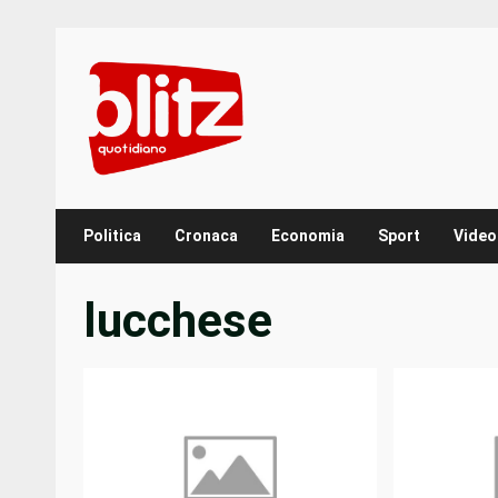
Skip
to
content
Politica
Cronaca
Economia
Sport
Video
lucchese