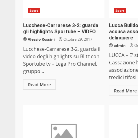
Sport
Sport
Lucchese-Carrarese 3-2: guarda
Lucca Bulld
gli highlights Sportube – VIDEO
accusa asso
delinquere
Alessio Rossini
Ottobre 29, 2017
admin
Ot
Lucchese-Carrarese 3-2, guarda il
LUCCA – E’ s
video degli highlights su Blitz con
Cassazione l
Sportube tv – Lega Pro Channel,
associazion
gruppo...
tredici tifos
Read More
Read More