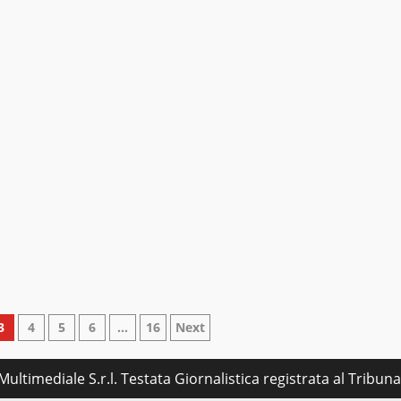
e
3
4
5
6
…
16
Next
ultimediale S.r.l. Testata Giornalistica registrata al Tribu