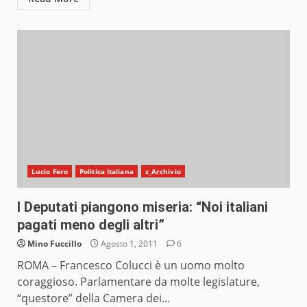
Lucio Fero
Politica Italiana
z_Archivio
I Deputati piangono miseria: “Noi italiani
pagati meno degli altri”
Mino Fuccillo
Agosto 1, 2011
6
ROMA – Francesco Colucci è un uomo molto
coraggioso. Parlamentare da molte legislature,
“questore” della Camera dei...