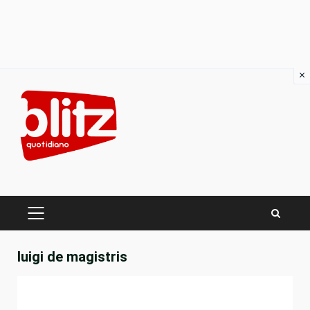
×
Skip
to
content
PRIMARY
MENU
luigi de magistris