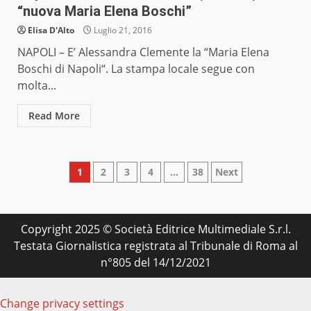
“nuova Maria Elena Boschi”
Elisa D'Alto
Luglio 21, 2016
NAPOLI – E’ Alessandra Clemente la “Maria Elena
Boschi di Napoli“. La stampa locale segue con
molta...
Read More
Paginazione
1
2
3
4
…
38
Next
degli
articoli
Copyright 2025 © Società Editrice Multimediale S.r.l.
Testata Giornalistica registrata al Tribunale di Roma al
n°805 del 14/12/2021
Change privacy settings