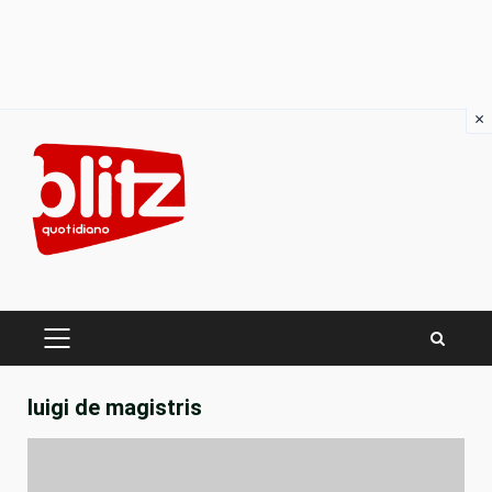
×
Skip
to
content
PRIMARY
MENU
luigi de magistris