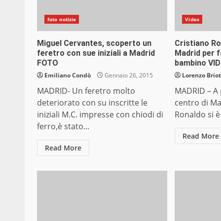
foto notizie
Video
Miguel Cervantes, scoperto un
Cristiano Ro
feretro con sue iniziali a Madrid
Madrid per 
FOTO
bambino VI
Emiliano Condò
Gennaio 26, 2015
Lorenzo Briot
MADRID- Un feretro molto
MADRID – A p
deteriorato con su inscritte le
centro di Ma
iniziali M.C. impresse con chiodi di
Ronaldo si è 
ferro,è stato...
Read More
Read More