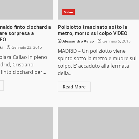
Video
naldo finto clochard a
Poliziotto trascinato sotto la
fare sorpresa a
metro, morto sul colpo VIDEO
DEO
Alessandro Avico
Gennaio 5, 2015
ti
Gennaio 23, 2015
MADRID – Un poliziotto viene
laza Callao in pieno
spinto sotto la metro e muore sul
drid, Cristiano
colpo. E’ accaduto alla fermata
finto clochard per...
della...
Read More