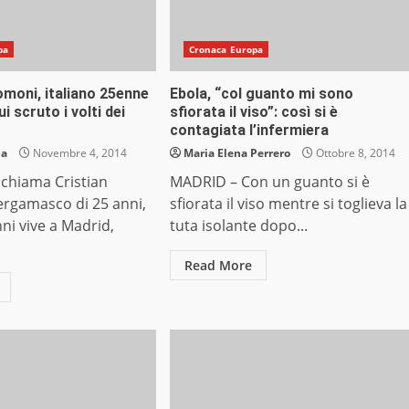
pa
Cronaca Europa
omoni, italiano 25enne
Ebola, “col guanto mi sono
i scruto i volti dei
sfiorata il viso”: così si è
contagiata l’infermiera
ia
Novembre 4, 2014
Maria Elena Perrero
Ottobre 8, 2014
 chiama Cristian
MADRID – Con un guanto si è
ergamasco di 25 anni,
sfiorata il viso mentre si toglieva la
ni vive a Madrid,
tuta isolante dopo...
Read More