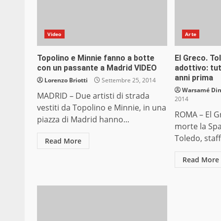
Video
Arte
Topolino e Minnie fanno a botte
El Greco. Tol
con un passante a Madrid VIDEO
adottivo: tu
anni prima
Lorenzo Briotti
Settembre 25, 2014
Warsamé Dini
MADRID – Due artisti di strada
2014
vestiti da Topolino e Minnie, in una
ROMA – El Gr
piazza di Madrid hanno...
morte la Spa
Toledo, staff
Read More
Read More