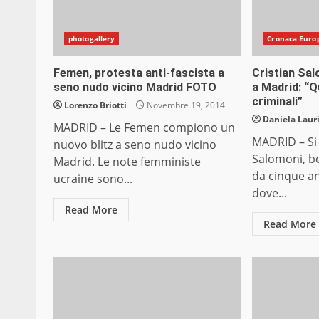
photogallery
Cronaca Euro
Femen, protesta anti-fascista a
Cristian Sal
seno nudo vicino Madrid FOTO
a Madrid: “Qu
criminali”
Lorenzo Briotti
Novembre 19, 2014
Daniela Laur
MADRID – Le Femen compiono un
MADRID – Si
nuovo blitz a seno nudo vicino
Salomoni, b
Madrid. Le note femministe
da cinque an
ucraine sono...
dove...
Read More
Read More