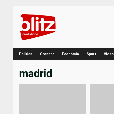
Skip
to
content
Politica
Cronaca
Economia
Sport
Video
madrid