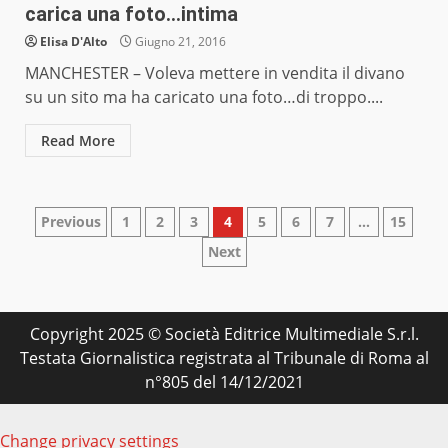
carica una foto…intima
Elisa D'Alto
Giugno 21, 2016
MANCHESTER – Voleva mettere in vendita il divano
su un sito ma ha caricato una foto…di troppo....
Read More
Paginazione
Previous
1
2
3
4
5
6
7
…
15
Next
degli
articoli
Copyright 2025 © Società Editrice Multimediale S.r.l.
Testata Giornalistica registrata al Tribunale di Roma al
n°805 del 14/12/2021
Change privacy settings