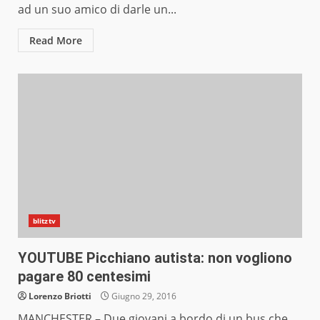
ad un suo amico di darle un...
Read More
blitztv
YOUTUBE Picchiano autista: non vogliono
pagare 80 centesimi
Lorenzo Briotti
Giugno 29, 2016
MANCHESTER – Due giovani a bordo di un bus che