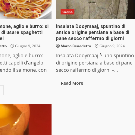
Cucina
mone, aglio e burro: si
Insalata Dooymaaj, spuntino di
di usare spaghetti
antica origine persiana a base di
el
pane secco raffermo di giorni
etto
Giugno 9, 2024
Marco Benedetto
Giugno 9, 2024
mone, aglio e burro:
Insalata Dooymaaj è uno spuntino
tti capelli d’angelo.
di origine persiana a base di pane
cendo il salmone, con
secco raffermo di giorni –...
Read More