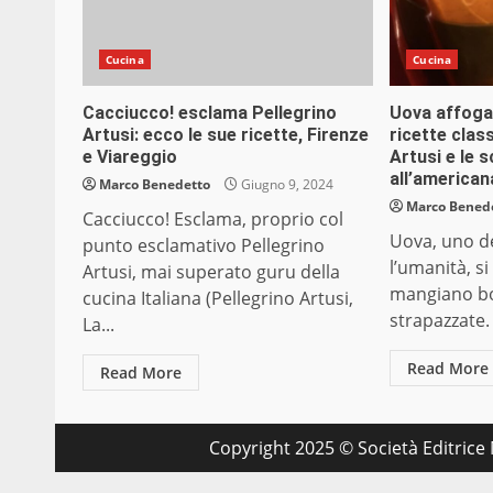
Cucina
Cucina
Cacciucco! esclama Pellegrino
Uova affogat
Artusi: ecco le sue ricette, Firenze
ricette clas
e Viareggio
Artusi e le 
all’american
Marco Benedetto
Giugno 9, 2024
Marco Bened
Cacciucco! Esclama, proprio col
Uova, uno de
punto esclamativo Pellegrino
l’umanità, s
Artusi, mai superato guru della
mangiano bol
cucina Italiana (Pellegrino Artusi,
strapazzate.
La...
Read More
Read More
Copyright 2025 © Società Editrice M