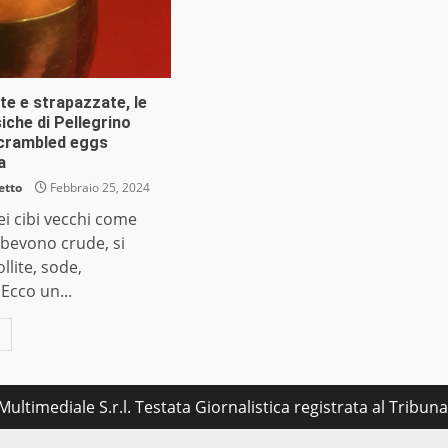
e e strapazzate, le
siche di Pellegrino
scrambled eggs
a
etto
Febbraio 25, 2024
i cibi vecchi come
i bevono crude, si
lite, sode,
 Ecco un...
ultimediale S.r.l. Testata Giornalistica registrata al Tribu