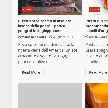
Cucina
Cucina
Pizza sotto forma di insalata,
Pasta al sal
invece della pasta il panko,
raccomanda 
pangrattato giapponese
capelli d’ang
Marco Benedetto
Giugno 9, 2024
Marco Bened
Pizza sotto forma di insalata, la
Pasta al sal
ricetta viene dall’America, unisce
usare spaghe
croccante e salato, lattuga,
Iniziate cuo
peperoni, olive nere...
la pelle...
Read More
Read More