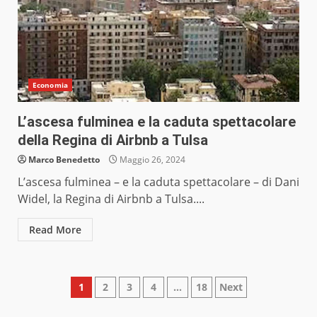
Economia
L’ascesa fulminea e la caduta spettacolare
della Regina di Airbnb a Tulsa
Marco Benedetto
Maggio 26, 2024
L’ascesa fulminea – e la caduta spettacolare – di Dani
Widel, la Regina di Airbnb a Tulsa....
Read More
Paginazione
1
2
3
4
…
18
Next