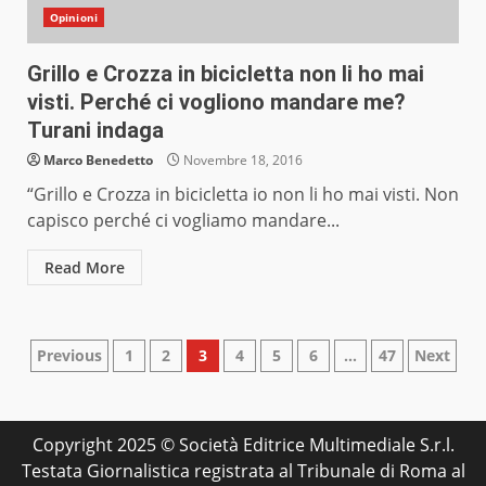
Opinioni
Grillo e Crozza in bicicletta non li ho mai
visti. Perché ci vogliono mandare me?
Turani indaga
Marco Benedetto
Novembre 18, 2016
“Grillo e Crozza in bicicletta io non li ho mai visti. Non
capisco perché ci vogliamo mandare...
Read More
Paginazione
Previous
1
2
3
4
5
6
…
47
Next
degli
articoli
Copyright 2025 © Società Editrice Multimediale S.r.l.
Testata Giornalistica registrata al Tribunale di Roma al