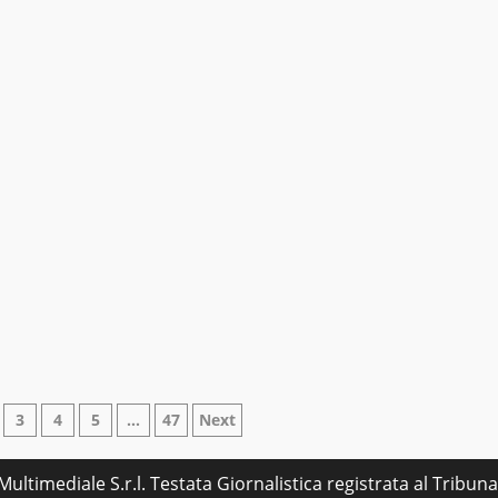
ne
3
4
5
…
47
Next
ultimediale S.r.l. Testata Giornalistica registrata al Tribu