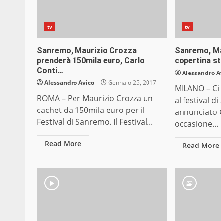
tv
tv
Sanremo, Maurizio Crozza
Sanremo, Ma
prenderà 150mila euro, Carlo
copertina st
Conti…
Alessandro A
Alessandro Avico
Gennaio 25, 2017
MILANO – Ci
ROMA – Per Maurizio Crozza un
al festival 
cachet da 150mila euro per il
annunciato C
Festival di Sanremo. Il Festival...
occasione...
Read More
Read More