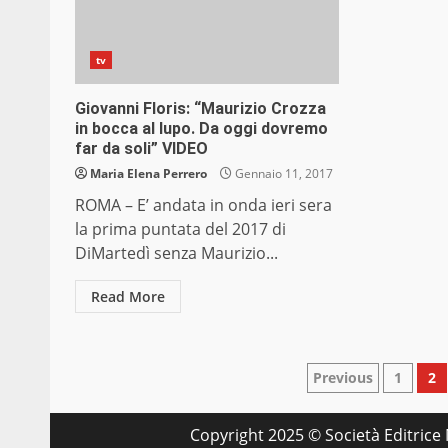
tv
Giovanni Floris: “Maurizio Crozza
in bocca al lupo. Da oggi dovremo
far da soli” VIDEO
Maria Elena Perrero
Gennaio 11, 2017
ROMA – E’ andata in onda ieri sera
la prima puntata del 2017 di
DiMartedì senza Maurizio...
Read More
Paginazio
Previous
1
2
degli
Copyright 2025 © Società Editrice M