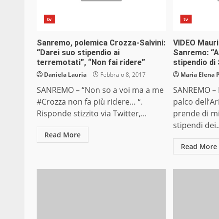
tv
tv
Sanremo, polemica Crozza-Salvini:
VIDEO Mauri
“Darei suo stipendio ai
Sanremo: “A
terremotati”, “Non fai ridere”
stipendio di 
Daniela Lauria
Febbraio 8, 2017
Maria Elena 
SANREMO – “Non so a voi ma a me
SANREMO – M
#Crozza non fa più ridere… “.
palco dell’A
Risponde stizzito via Twitter,...
prende di mi
stipendi dei..
Read More
Read More