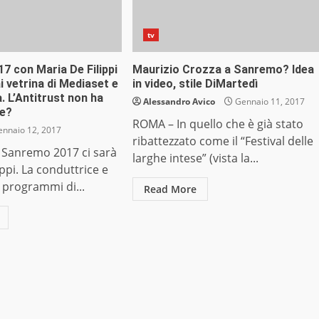
tv
7 con Maria De Filippi
Maurizio Crozza a Sanremo? Idea
i vetrina di Mediaset e
in video, stile DiMartedì
 L’Antitrust non ha
Alessandro Avico
Gennaio 11, 2017
re?
ROMA – In quello che è già stato
nnaio 12, 2017
ribattezzato come il “Festival delle
di Sanremo 2017 ci sarà
larghe intese” (vista la...
ippi. La conduttrice e
i programmi di...
Read More