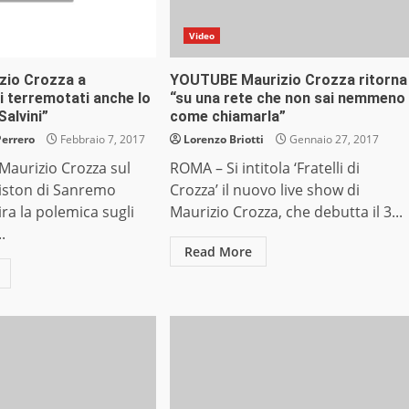
Video
zio Crozza a
YOUTUBE Maurizio Crozza ritorna
i terremotati anche lo
“su una rete che non sai nemmeno
Salvini”
come chiamarla”
Perrero
Febbraio 7, 2017
Lorenzo Briotti
Gennaio 27, 2017
aurizio Crozza sul
ROMA – Si intitola ‘Fratelli di
riston di Sanremo
Crozza’ il nuovo live show di
ra la polemica sugli
Maurizio Crozza, che debutta il 3...
.
Read More