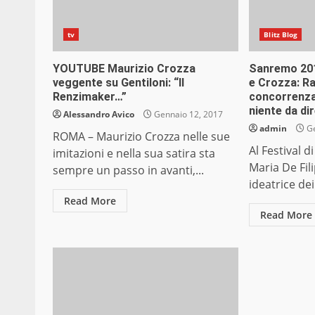
tv
Blitz Blog
YOUTUBE Maurizio Crozza
Sanremo 201
veggente su Gentiloni: “Il
e Crozza: Ra
Renzimaker…”
concorrenza.
niente da di
Alessandro Avico
Gennaio 12, 2017
admin
Ge
ROMA – Maurizio Crozza nelle sue
Al Festival 
imitazioni e nella sua satira sta
Maria De Fil
sempre un passo in avanti,...
ideatrice de
Read More
Read More