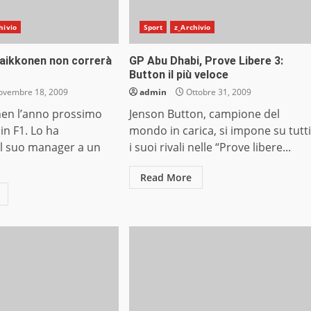
hivio
Sport
z_Archivio
Raikkonen non correrà
GP Abu Dhabi, Prove Libere 3:
Button il più veloce
vembre 18, 2009
admin
Ottobre 31, 2009
nen l’anno prossimo
Jenson Button, campione del
in F1. Lo ha
mondo in carica, si impone su tutti
il suo manager a un
i suoi rivali nelle “Prove libere...
Read More