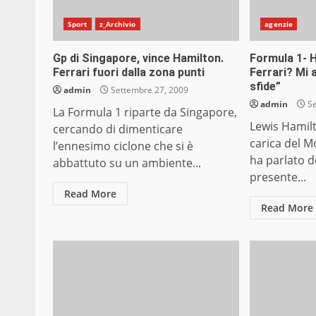
Sport
z_Archivio
agenzie
Gp di Singapore, vince Hamilton.
Formula 1- H
Ferrari fuori dalla zona punti
Ferrari? Mi 
sfide”
admin
Settembre 27, 2009
admin
Se
La Formula 1 riparte da Singapore,
Lewis Hamil
cercando di dimenticare
carica del M
l’ennesimo ciclone che si è
ha parlato d
abbattuto su un ambiente...
presente...
Read More
Read More