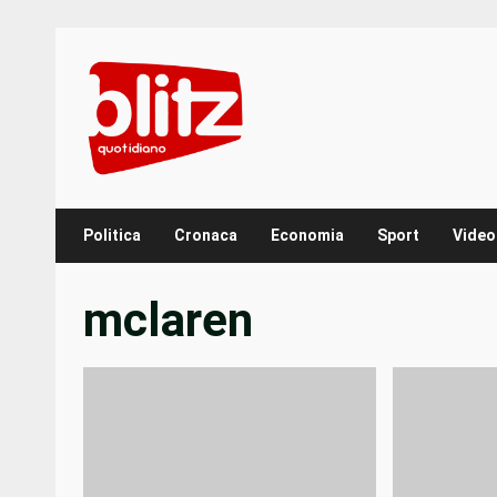
Skip
to
content
Politica
Cronaca
Economia
Sport
Video
mclaren