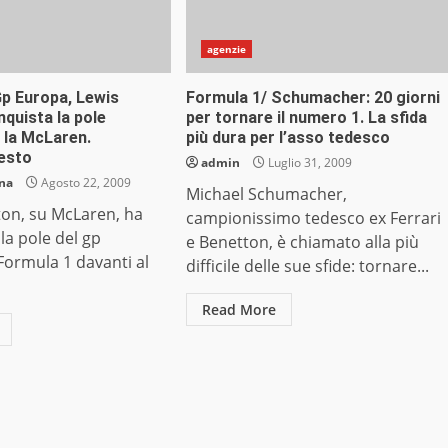
agenzie
Gp Europa, Lewis
Formula 1/ Schumacher: 20 giorni
quista la pole
per tornare il numero 1. La sfida
 la McLaren.
più dura per l’asso tedesco
esto
admin
Luglio 31, 2009
ana
Agosto 22, 2009
Michael Schumacher,
ton, su McLaren, ha
campionissimo tedesco ex Ferrari
la pole del gp
e Benetton, è chiamato alla più
Formula 1 davanti al
difficile delle sue sfide: tornare...
Read More