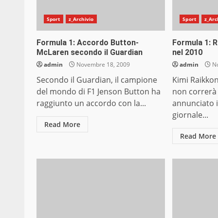
Sport
z_Archivio
Sport
z_Arc
Formula 1: Accordo Button-
Formula 1: 
McLaren secondo il Guardian
nel 2010
admin
Novembre 18, 2009
admin
No
Secondo il Guardian, il campione
Kimi Raikko
del mondo di F1 Jenson Button ha
non correrà 
raggiunto un accordo con la...
annunciato 
giornale...
Read More
Read More