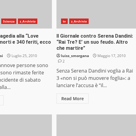
Scienza
z_Archivio
tv
z_Archivio
agedia alla “Love
Il Giornale contro Serena Dandini:
morti e 340 feriti, ecco
“Rai Tre? E’ un suo feudo. Altro
che martire”
si
Luglio 25, 2010
luiss_smorgana
Maggio 17, 2010
2
annove persone sono
Senza Serena Dandini voglia a Rai
sono rimaste ferite
3 «non si può muovere foglia»: a
incidente di sabato
lanciare l’accusa è “il...
la...
Read More