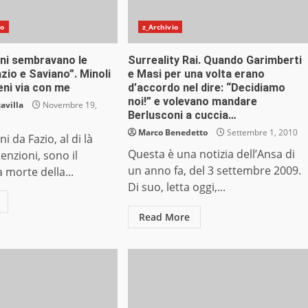
io
z_Archivio
ani sembravano le
Surreality Rai. Quando Garimberti
azio e Saviano”. Minoli
e Masi per una volta erano
ieni via con me
d’accordo nel dire: “Decidiamo
noi!” e volevano mandare
avilla
Novembre 19,
Berlusconi a cuccia…
Marco Benedetto
Settembre 1, 2010
ni da Fazio, al di là
Questa è una notizia dell’Ansa di
tenzioni, sono il
un anno fa, del 3 settembre 2009.
 morte della...
Di suo, letta oggi,...
Read More