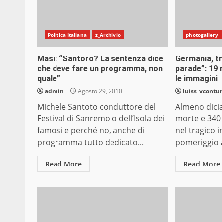
Politica Italiana
z_Archivio
photogallery
Masi: “Santoro? La sentenza dice
Germania, tr
che deve fare un programma, non
parade”: 19 
quale”
le immagini
admin
Agosto 29, 2010
luiss_vcontur
Michele Santoto conduttore del
Almeno dici
Festival di Sanremo o dell’Isola dei
morte e 340 
famosi e perché no, anche di
nel tragico 
programma tutto dedicato...
pomeriggio al
Read More
Read More