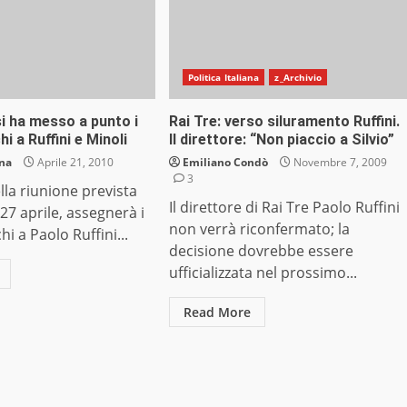
Politica Italiana
z_Archivio
i ha messo a punto i
Rai Tre: verso siluramento Ruffini.
hi a Ruffini e Minoli
Il direttore: “Non piaccio a Silvio”
ana
Aprile 21, 2010
Emiliano Condò
Novembre 7, 2009
3
ella riunione prevista
Il direttore di Rai Tre Paolo Ruffini
27 aprile, assegnerà i
non verrà riconfermato; la
hi a Paolo Ruffini...
decisione dovrebbe essere
ufficializzata nel prossimo...
Read More