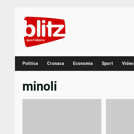
Skip
to
content
Politica
Cronaca
Economia
Sport
Video
minoli