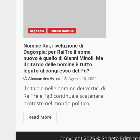
dagospia
Politica Italiana
Nomine Rai, rivelazione di
Dagospia: per RaiTre il nome
nuovo è quello di Gianni Minoli. Ma
il ritardo delle nomine è tutto
legato al congresso del Pd?
Alessandro Avico
Agosto 26, 2009
Il ritardo nelle nomine dei vertici di
RaiTre e Tg3 continua a scatenare
proteste nel mondo politico,...
Read More
Copyright 2025 © Società Editrice M