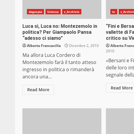
dagospia
Scienza
z_Archivio
tv
z_Archiv
Luca sì, Luca no: Montezemolo in
“Fini e Bers
politica? Per Giampaolo Pansa
vallette di F
“adesso ci siamo”
critico su V
Alberto Francavilla
Dicembre 2, 2010
Alberto Franc
2010
Ma allora Luca Cordero di
«Bersani e Fi
Montezemolo farà il tanto atteso
delle loro in
ingresso in politica o rimanderà
segnale della
ancora una...
Read More
Read More