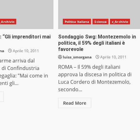
_Archivio
Politica Italiana
Scienza
z_Archivio
 “Gli imprenditori mai
Sondaggio Swg: Montezemolo in
politica, il 59% degli italiani è
favorevole
ana
Aprile 10, 2011
luiss_smorgana
Aprile 10, 2011
arme arriva dal
ROMA – Il 59% degli italiani
di Confindustria
approva la discesa in politica di
aglia: ”Mai come in
Luca Cordero di Montezemolo,
ti gli...
secondo...
Read More