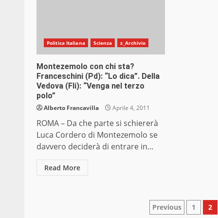
Politica Italiana
Scienza
z_Archivio
Montezemolo con chi sta?
Franceschini (Pd): “Lo dica”. Della
Vedova (Fli): “Venga nel terzo
polo”
Alberto Francavilla
Aprile 4, 2011
ROMA – Da che parte si schiererà
Luca Cordero di Montezemolo se
davvero deciderà di entrare in...
Read More
Paginazio
Previous
1
2