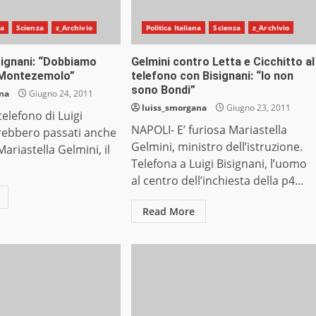
na
Scienza
z_Archivio
Politica Italiana
Scienza
z_Archivio
signani: “Dobbiamo
Gelmini contro Letta e Cicchitto al
 Montezemolo”
telefono con Bisignani: “Io non
sono Bondi”
ana
Giugno 24, 2011
luiss_smorgana
Giugno 23, 2011
elefono di Luigi
NAPOLI- E’ furiosa Mariastella
arebbero passati anche
Gelmini, ministro dell’istruzione.
 Mariastella Gelmini, il
Telefona a Luigi Bisignani, l’uomo
al centro dell’inchiesta della p4...
Read More