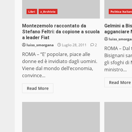
Libri
z_Archivio
Politica Italia
Montezemolo raccontato da
Gelmini a Bi
Stefano Feltri: da copione a scuola
agganciare
a leader Fiat
luiss_smorg
luiss_smorgana
Luglio 28, 2011
2
ROMA – Dal t
ROMA – “E’ popolare, piace alle
Bisignani s
donne ed è invidiato dagli uomini.
gli sfoghi di
Viene dal mondo dell’economia,
ministro...
convince...
Read More
Read More