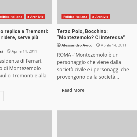
olitica Italiana
z_Archivio
Politica Italiana
z_Archivio
 replica a Tremonti:
Terzo Polo, Bocchino:
 ridere, serve più
“Montezemolo? Ci interessa”
Alessandro Avico
Aprile 14, 2011
si
Aprile 14, 2011
ROMA -”Montezemolo è un
esidente di Ferrari,
personaggio che viene dalla
o di Montezemolo
società civile e i personaggi che
iulio Tremonti e alla
provengono dalla società...
Read More