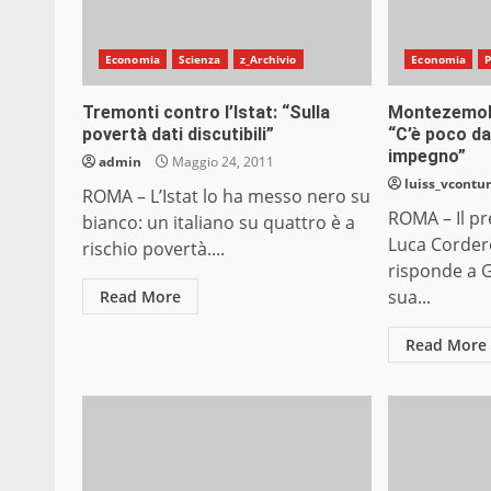
Economia
Scienza
z_Archivio
Economia
P
Tremonti contro l’Istat: “Sulla
Montezemolo
povertà dati discutibili”
“C’è poco da
impegno”
admin
Maggio 24, 2011
luiss_vcontur
ROMA – L’Istat lo ha messo nero su
ROMA – Il pr
bianco: un italiano su quattro è a
Luca Corder
rischio povertà....
risponde a G
sua...
Read More
Read More