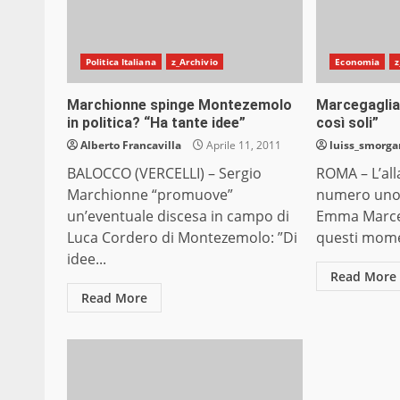
Politica Italiana
z_Archivio
Economia
z
Marchionne spinge Montezemolo
Marcegaglia:
in politica? “Ha tante idee”
così soli”
Alberto Francavilla
Aprile 11, 2011
luiss_smorg
BALOCCO (VERCELLI) – Sergio
ROMA – L’all
Marchionne “promuove”
numero uno 
un’eventuale discesa in campo di
Emma Marceg
Luca Cordero di Montezemolo: ”Di
questi momen
idee...
Read More
Read More