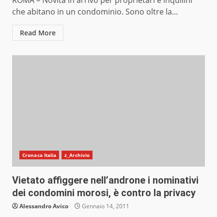
ROMA – Novità in arrivo per proprietari e inquilini
che abitano in un condominio. Sono oltre la...
Read More
Cronaca Italia
z_Archivio
Vietato affiggere nell’androne i nominativi
dei condomini morosi, è contro la privacy
Alessandro Avico
Gennaio 14, 2011