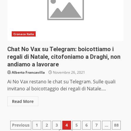
Cronaca Italia
Chat No Vax su Telegram: boicottiamo i
regali di Natale, citofoniamo a Draghi, non
andiamo a lavorare
Alberto Francavilla
Novembre 26, 2021
Ai No Vax restano le chat su Telegram. Sulle quali
invitano al boicottaggio dei regali di Natale....
Read More
Paginazione
Previous
1
2
3
4
5
6
7
…
88