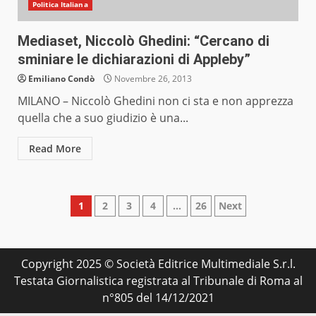
Politica Italiana
Mediaset, Niccolò Ghedini: “Cercano di
sminiare le dichiarazioni di Appleby”
Emiliano Condò
Novembre 26, 2013
MILANO – Niccolò Ghedini non ci sta e non apprezza
quella che a suo giudizio è una...
Read More
Paginazione
1
2
3
4
…
26
Next
degli
articoli
Copyright 2025 © Società Editrice Multimediale S.r.l.
Testata Giornalistica registrata al Tribunale di Roma al
n°805 del 14/12/2021