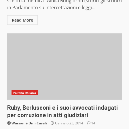
scelto la “nemica” Giulia Bongiorno (storici gli scontri
in Parlamento su intercettazioni e leggi...
Read More
Politica Italiana
Ruby, Berlusconi e i suoi avvocati indagati
per corruzione in atti giudiziari
Warsamé Dini Casali
Gennaio 23, 2014
14