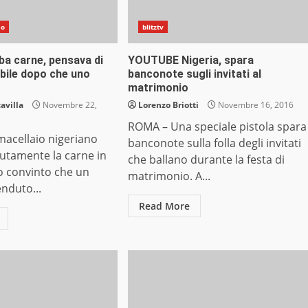
do
blitztv
ba carne, pensava di
YOUTUBE Nigeria, spara
ibile dopo che uno
banconote sugli invitati al
matrimonio
avilla
Novembre 22,
Lorenzo Briotti
Novembre 16, 2016
ROMA – Una speciale pistola spara
acellaio nigeriano
banconote sulla folla degli invitati
utamente la carne in
che ballano durante la festa di
o convinto che un
matrimonio. A...
nduto...
Read More