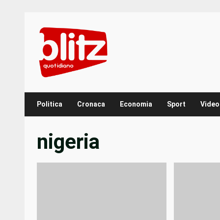
Skip
to
content
Politica
Cronaca
Economia
Sport
Video
nigeria