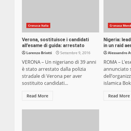
Cronaca Italia
Cronaca Mon
Verona, sostituisce i candidati
Nigeria: le
all’esame di guida: arrestato
in un raid a
Lorenzo Briotti
Settembre 9, 2016
Alessandro A
VERONA – Un nigeriano di 39 anni
ROMA – L’ese
è stato arrestato dalla polizia
annunciato s
stradale di Verona per aver
dell’organiz
sostituito candidati...
islamica Bo
Read More
Read More