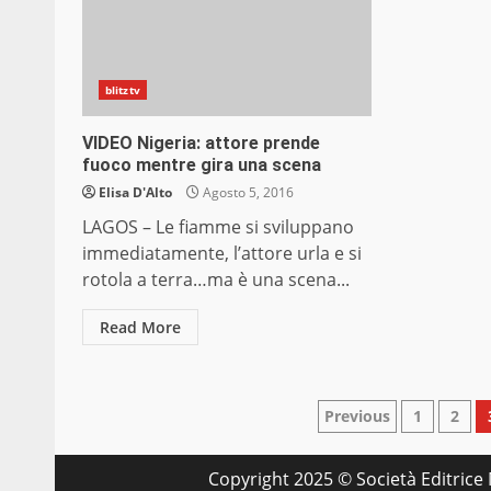
blitztv
VIDEO Nigeria: attore prende
fuoco mentre gira una scena
Elisa D'Alto
Agosto 5, 2016
LAGOS – Le fiamme si sviluppano
immediatamente, l’attore urla e si
rotola a terra…ma è una scena...
Read More
Paginazion
Previous
1
2
degli
Copyright 2025 © Società Editrice M