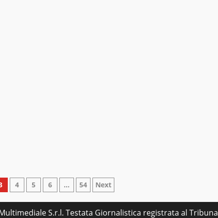
e
3
4
5
6
…
54
Next
ultimediale S.r.l. Testata Giornalistica registrata al Tribu