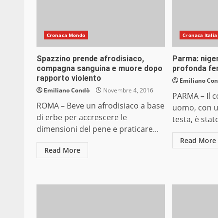
Cronaca Mondo
Cronaca Italia
Spazzino prende afrodisiaco,
Parma: niger
compagna sanguina e muore dopo
profonda fer
rapporto violento
Emiliano Co
Emiliano Condò
Novembre 4, 2016
PARMA – Il c
ROMA – Beve un afrodisiaco a base
uomo, con un
di erbe per accrescere le
testa, è stat
dimensioni del pene e praticare...
Read More
Read More