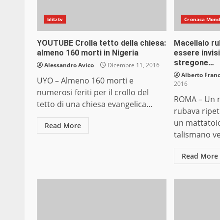
blitztv
Cronaca Mon
YOUTUBE Crolla tetto della chiesa:
Macellaio ru
almeno 160 morti in Nigeria
essere invis
stregone…
Alessandro Avico
Dicembre 11, 2016
Alberto Franc
UYO – Almeno 160 morti e
2016
numerosi feriti per il crollo del
ROMA – Un m
tetto di una chiesa evangelica...
rubava ripet
un mattatoi
Read More
talismano ve
Read More