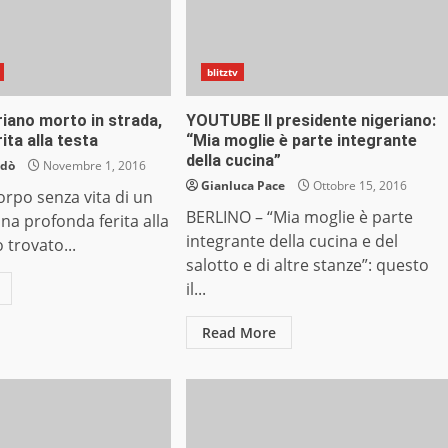
blitztv
iano morto in strada,
YOUTUBE Il presidente nigeriano:
ita alla testa
“Mia moglie è parte integrante
della cucina”
ndò
Novembre 1, 2016
Gianluca Pace
Ottobre 15, 2016
orpo senza vita di un
BERLINO – “Mia moglie è parte
a profonda ferita alla
integrante della cucina e del
o trovato...
salotto e di altre stanze”: questo
il...
Read More