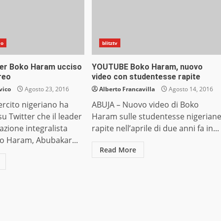
do
blitztv
ader Boko Haram ucciso
YOUTUBE Boko Haram, nuovo
ereo
video con studentesse rapite
vico
Agosto 23, 2016
Alberto Francavilla
Agosto 14, 2016
rcito nigeriano ha
ABUJA – Nuovo video di Boko
u Twitter che il leader
Haram sulle studentesse nigerian
zazione integralista
rapite nell’aprile di due anni fa in...
ko Haram, Abubakar...
Read More