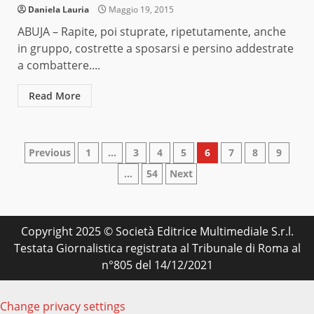
Daniela Lauria
Maggio 19, 2015
ABUJA – Rapite, poi stuprate, ripetutamente, anche
in gruppo, costrette a sposarsi e persino addestrate
a combattere....
Read More
Paginazione
Previous
1
…
3
4
5
6
7
8
9
…
54
Next
degli
articoli
Copyright 2025 © Società Editrice Multimediale S.r.l.
Testata Giornalistica registrata al Tribunale di Roma al
n°805 del 14/12/2021
Change privacy settings