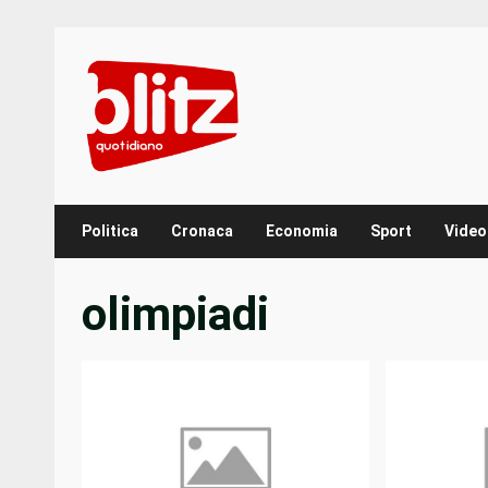
Skip
to
content
Politica
Cronaca
Economia
Sport
Video
olimpiadi