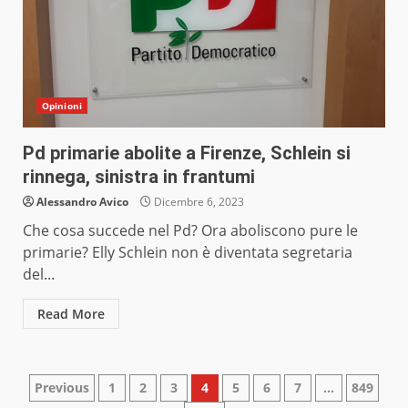
Opinioni
Pd primarie abolite a Firenze, Schlein si
rinnega, sinistra in frantumi
Alessandro Avico
Dicembre 6, 2023
Che cosa succede nel Pd? Ora aboliscono pure le
primarie? Elly Schlein non è diventata segretaria
del...
Read More
Paginazione
Previous
1
2
3
4
5
6
7
…
849