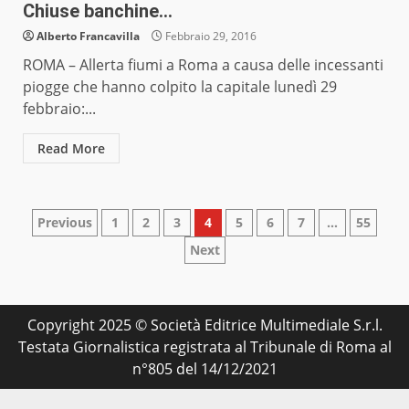
Chiuse banchine…
Alberto Francavilla
Febbraio 29, 2016
ROMA – Allerta fiumi a Roma a causa delle incessanti
piogge che hanno colpito la capitale lunedì 29
febbraio:...
Read More
Paginazione
Previous
1
2
3
4
5
6
7
…
55
Next
degli
articoli
Copyright 2025 © Società Editrice Multimediale S.r.l.
Testata Giornalistica registrata al Tribunale di Roma al
n°805 del 14/12/2021