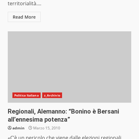
territorialità....
Read More
Politica Italiana
z_Archivio
Regionali, Alemanno: “Bonino è Bersani
all’ennesima potenza”
admin
Marzo 15, 2010
«C’è un pericolo che viene dalle elezioni regionali.