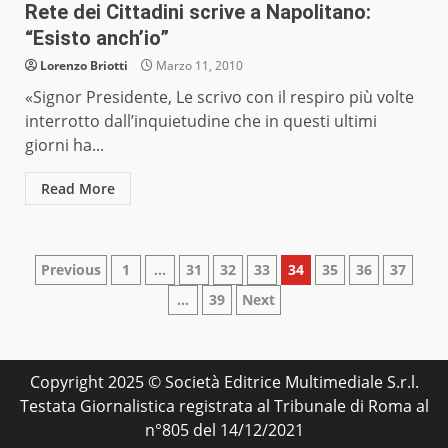
Rete dei Cittadini scrive a Napolitano:
“Esisto anch’io”
Lorenzo Briotti
Marzo 11, 2010
«Signor Presidente, Le scrivo con il respiro più volte
interrotto dall’inquietudine che in questi ultimi
giorni ha...
Read More
Paginazione
Previous
1
…
31
32
33
34
35
36
37
…
39
Next
degli
articoli
Copyright 2025 © Società Editrice Multimediale S.r.l.
Testata Giornalistica registrata al Tribunale di Roma al
n°805 del 14/12/2021