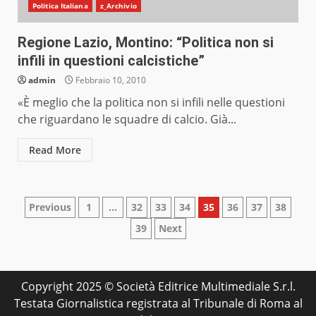
Politica Italiana
z_Archivio
Regione Lazio, Montino: “Politica non si
infili in questioni calcistiche”
admin
Febbraio 10, 2010
«È meglio che la politica non si infili nelle questioni
che riguardano le squadre di calcio. Già...
Read More
Paginazione
Previous
1
…
32
33
34
35
36
37
38
39
Next
degli
articoli
Copyright 2025 © Società Editrice Multimediale S.r.l.
Testata Giornalistica registrata al Tribunale di Roma al