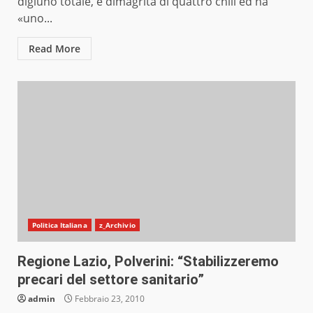
digiuno totale, è dimagrita di quattro chili ed ha
«uno...
Read More
Politica Italiana
z_Archivio
Regione Lazio, Polverini: “Stabilizzeremo
precari del settore sanitario”
admin
Febbraio 23, 2010