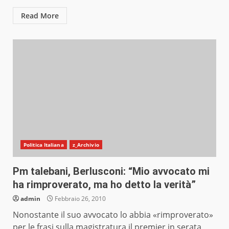
Read More
Politica Italiana
z_Archivio
Pm talebani, Berlusconi: “Mio avvocato mi
ha rimproverato, ma ho detto la verità”
admin
Febbraio 26, 2010
Nonostante il suo avvocato lo abbia «rimproverato»
per le frasi sulla magistratura il premier in serata