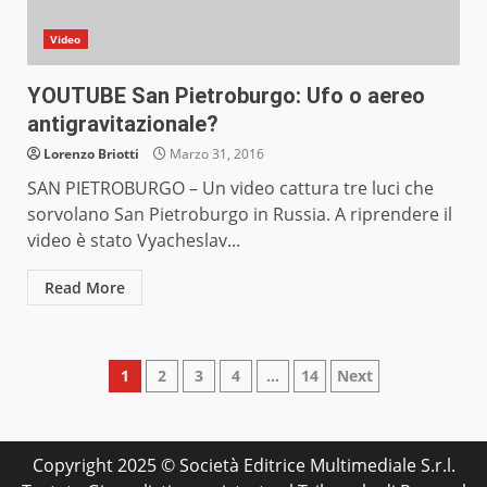
Video
YOUTUBE San Pietroburgo: Ufo o aereo
antigravitazionale?
Lorenzo Briotti
Marzo 31, 2016
SAN PIETROBURGO – Un video cattura tre luci che
sorvolano San Pietroburgo in Russia. A riprendere il
video è stato Vyacheslav...
Read More
Paginazione
1
2
3
4
…
14
Next
degli
articoli
Copyright 2025 © Società Editrice Multimediale S.r.l.