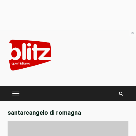
×
Skip
to
content
PRIMARY
MENU
santarcangelo di romagna