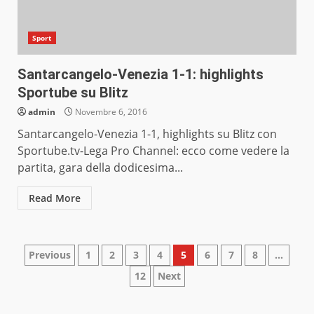
Sport
Santarcangelo-Venezia 1-1: highlights
Sportube su Blitz
admin
Novembre 6, 2016
Santarcangelo-Venezia 1-1, highlights su Blitz con
Sportube.tv-Lega Pro Channel: ecco come vedere la
partita, gara della dodicesima...
Read More
Paginazione
Previous
1
2
3
4
5
6
7
8
…
12
Next
degli
articoli