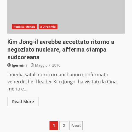
Politica Mondo
z_Archivio
Kim Jong-il avrebbe accettato ritorno a
negoziato nucleare, afferma stampa
sudcoreana
lgermini
Maggio 7, 2010
I media satali nordcoreani hanno confermato
venerdi che il leader Kim Jong-il ha visitato la Cina,
mentre...
Read More
Paginazione
1
2
Next