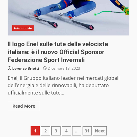
foto notizie
Il logo Enel sulle tute delle velociste
italiane: è il nuovo Official Sponsor
Federazione Sport Invernali
Lorenzo Briotti
Dicembre 13, 2023
Enel, il Gruppo italiano leader nei mercati globali
dell’energia e delle rinnovabili, ha debuttato
ufficialmente sulle tute...
Read More
Paginazione
1
2
3
4
…
31
Next