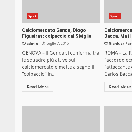
Sport
Sport
Calciomercato Genoa, Diogo
Calciomerca
Figueiras: colpaccio dal Siviglia
Bacca. Ma il
admin
Luglio 7, 2015
Gianluca Pac
GENOVA – Il Genoa si conferma tra
ROMA – La R
le squadre più attive sul
l’accordo e
calciomercato e mette a segno il
l’attaccante
“colpaccio” in...
Carlos Bacca.
Read More
Read More