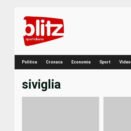
Skip
to
content
Politica
Cronaca
Economia
Sport
Video
siviglia