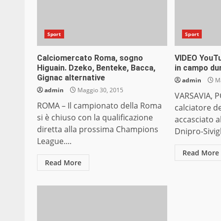
Sport
Sport
Calciomercato Roma, sogno
VIDEO YouTu
Higuain. Dzeko, Benteke, Bacca,
in campo dur
Gignac alternative
admin
Ma
admin
Maggio 30, 2015
VARSAVIA, P
ROMA – Il campionato della Roma
calciatore de
si è chiuso con la qualificazione
accasciato al
diretta alla prossima Champions
Dnipro-Sivigl
League....
Read More
Read More