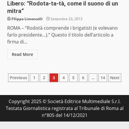
Libero: “Rodota-ta-tà, come il suono di un
FIlippo Limoncelli
Settembre 23, 2013
ROMA – “Rodotà comprende i brigatisti (e volevano
farlo presidente…).” Questo il titolo dell’articolo a
firma di...
Read More
Paginazione
Previous
1
2
3
4
5
6
…
14
Next
degli
articoli
Copyright 2025 © Società Editrice Multimediale S.r.l.
Testata Giornalistica registrata al Tribunale di Roma al
n°805 del 14/12/2021