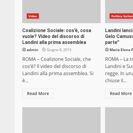
Video
Politica Italia
Coalizione Sociale: cos’è, cosa
Landini lanc
vuole? Video del discorso di
Gelo Camuss
Landini alla prima assemblea
parte”
admin
Giugno 8, 2015
Maria Elena 
ROMA – Coalizione Sociale, che
ROMA – La t
cos’è? Il video del discorso di
Landini e S
Landini alla prima assemblea. Si
regge. In un
è...
chiuse il...
Read More
Read More