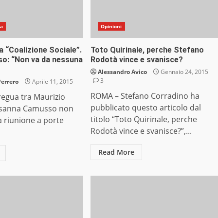
na
Opinioni
ia “Coalizione Sociale”.
Toto Quirinale, perche Stefano
o: “Non va da nessuna
Rodotà vince e svanisce?
Alessandro Avico
Gennaio 24, 2015
3
Perrero
Aprile 11, 2015
ROMA – Stefano Corradino ha
regua tra Maurizio
pubblicato questo articolo dal
usanna Camusso non
titolo “Toto Quirinale, perche
a riunione a porte
Rodotà vince e svanisce?”,...
Read More