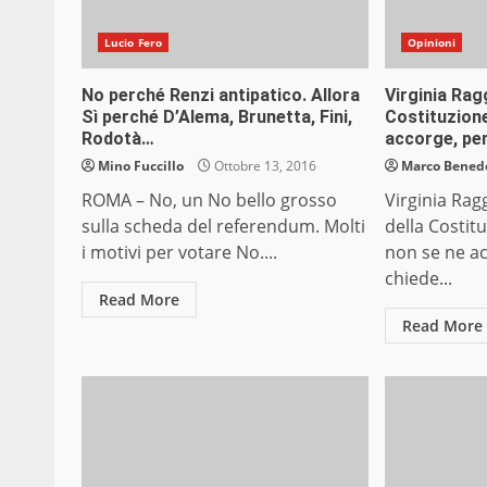
Lucio Fero
Opinioni
No perché Renzi antipatico. Allora
Virginia Rag
Sì perché D’Alema, Brunetta, Fini,
Costituzion
Rodotà…
accorge, pe
Mino Fuccillo
Ottobre 13, 2016
Marco Bened
ROMA – No, un No bello grosso
Virginia Rag
sulla scheda del referendum. Molti
della Costit
i motivi per votare No....
non se ne ac
chiede...
Read More
Read More