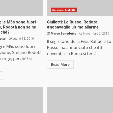
Giuseppe Giulietti
gi e M5s sono fuori
Giulietti: Lo Russo, Rodotà,
e, Rodotà non se ne
#nobavaglio ultimo allarme
rché?
Marco Benedetto
Novembre 2, 2015
etto
Luglio 18, 2016
Il segretario della Fnsi, Raffaele Lo
gi e M5s sono fuori
Russo, ha annunciato che il 3
uzione, Stefano Rodotà
novembre a Roma si terrà...
corge, perché? si
Read More