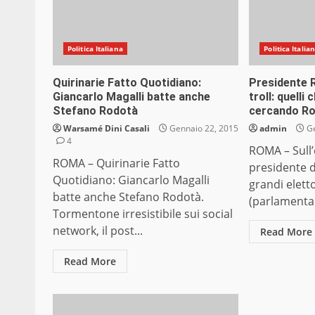
Politica Italiana
Politica Italia
Quirinarie Fatto Quotidiano:
Presidente R
Giancarlo Magalli batte anche
troll: quell
Stefano Rodotà
cercando R
Warsamé Dini Casali
Gennaio 22, 2015
admin
Ge
4
ROMA – Sull’
ROMA – Quirinarie Fatto
presidente d
Quotidiano: Giancarlo Magalli
grandi elett
batte anche Stefano Rodotà.
(parlamentari
Tormentone irresistibile sui social
network, il post...
Read More
Read More