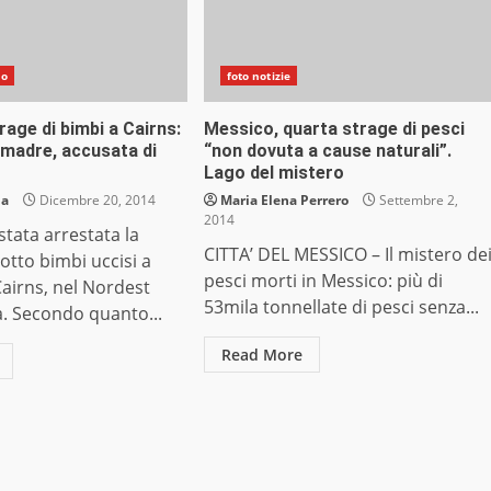
do
foto notizie
rage di bimbi a Cairns:
Messico, quarta strage di pesci
 madre, accusata di
“non dovuta a cause naturali”.
Lago del mistero
ia
Dicembre 20, 2014
Maria Elena Perrero
Settembre 2,
2014
stata arrestata la
CITTA’ DEL MESSICO – Il mistero de
otto bimbi uccisi a
pesci morti in Messico: più di
 Cairns, nel Nordest
53mila tonnellate di pesci senza...
ia. Secondo quanto...
Read More