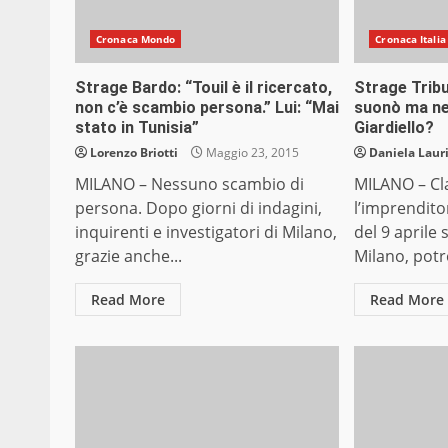
Cronaca Mondo
Cronaca Italia
Strage Bardo: “Touil è il ricercato,
Strage Tribu
non c’è scambio persona.” Lui: “Mai
suonò ma ne
stato in Tunisia”
Giardiello?
Lorenzo Briotti
Maggio 23, 2015
Daniela Laur
MILANO – Nessuno scambio di
MILANO – Cla
persona. Dopo giorni di indagini,
l’imprendito
inquirenti e investigatori di Milano,
del 9 aprile 
grazie anche...
Milano, potr
Read More
Read More