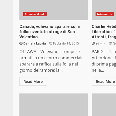
Cronaca Mondo
foto notizie
Canada, volevano sparare sulla
Charlie Hebd
folla: sventata strage di San
Liberation: 
Valentino
Attenti, frag
Daniela Lauria
Febbraio 14, 2015
admin
Ge
OTTAWA – Volevano irrompere
PARIGI – “Li
armati in un centro commerciale
Attenzione, f
sparare a raffica sulla folla nel
di prima pag
giorno dell’amore: la...
nella...
Read More
Read More