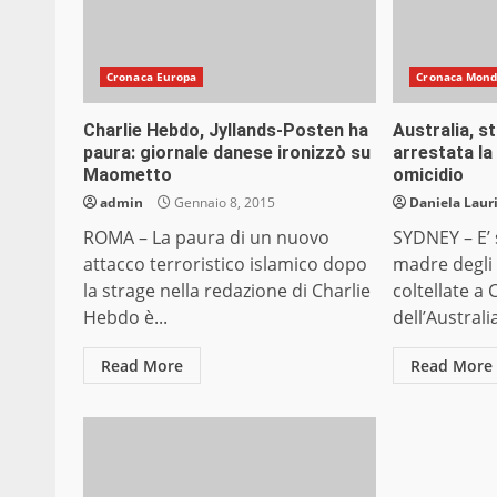
Cronaca Europa
Cronaca Mon
Charlie Hebdo, Jyllands-Posten ha
Australia, st
paura: giornale danese ironizzò su
arrestata la
Maometto
omicidio
admin
Gennaio 8, 2015
Daniela Laur
ROMA – La paura di un nuovo
SYDNEY – E’ 
attacco terroristico islamico dopo
madre degli 
la strage nella redazione di Charlie
coltellate a
Hebdo è...
dell’Austral
Read More
Read More