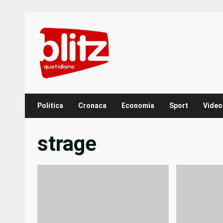
Skip
to
content
Politica
Cronaca
Economia
Sport
Video
strage