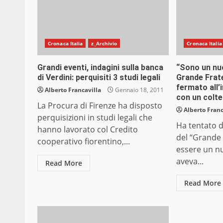
Cronaca Italia
z_Archivio
Cronaca Italia
Grandi eventi, indagini sulla banca
“Sono un nu
di Verdini: perquisiti 3 studi legali
Grande Frate
fermato all’
Alberto Francavilla
Gennaio 18, 2011
con un colte
La Procura di Firenze ha disposto
Alberto Franc
perquisizioni in studi legali che
Ha tentato d
hanno lavorato col Credito
del “Grande 
cooperativo fiorentino,...
essere un n
aveva...
Read More
Read More