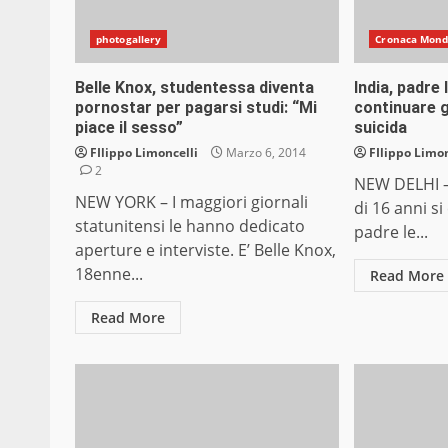
photogallery
Cronaca Mon
Belle Knox, studentessa diventa
India, padre 
pornostar per pagarsi studi: “Mi
continuare g
piace il sesso”
suicida
FIlippo Limoncelli
Marzo 6, 2014
FIlippo Limon
2
NEW DELHI –
NEW YORK – I maggiori giornali
di 16 anni si 
statunitensi le hanno dedicato
padre le...
aperture e interviste. E’ Belle Knox,
18enne...
Read More
Read More