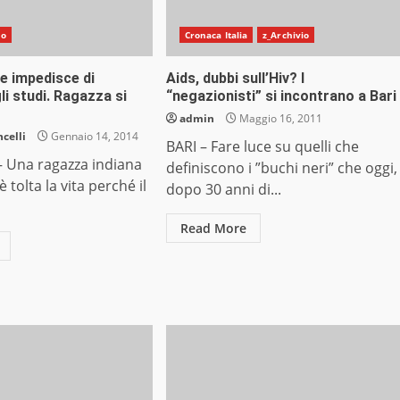
do
Cronaca Italia
z_Archivio
le impedisce di
Aids, dubbi sull’Hiv? I
li studi. Ragazza si
“negazionisti” si incontrano a Bari
admin
Maggio 16, 2011
celli
Gennaio 14, 2014
BARI – Fare luce su quelli che
 Una ragazza indiana
definiscono i ”buchi neri” che oggi,
è tolta la vita perché il
dopo 30 anni di...
Read More