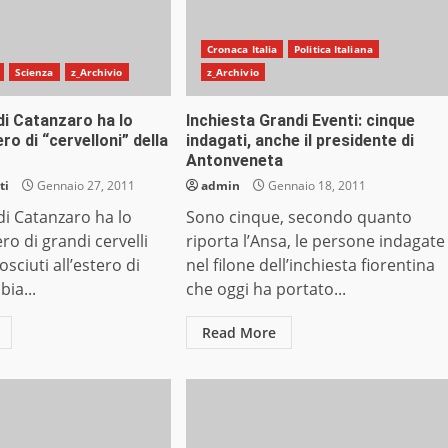
Cronaca Italia
Politica Italiana
Scienza
z_Archivio
z_Archivio
 di Catanzaro ha lo
Inchiesta Grandi Eventi: cinque
o di “cervelloni” della
indagati, anche il presidente di
Antonveneta
ti
Gennaio 27, 2011
admin
Gennaio 18, 2011
 di Catanzaro ha lo
Sono cinque, secondo quanto
o di grandi cervelli
riporta l’Ansa, le persone indagate
osciuti all’estero di
nel filone dell’inchiesta fiorentina
bia...
che oggi ha portato...
Read More