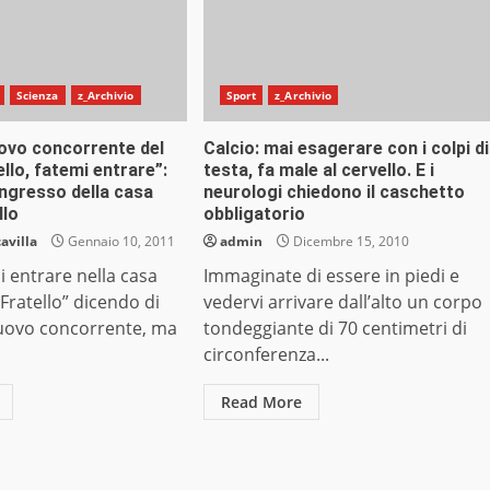
Scienza
z_Archivio
Sport
z_Archivio
ovo concorrente del
Calcio: mai esagerare con i colpi di
llo, fatemi entrare”:
testa, fa male al cervello. E i
ingresso della casa
neurologi chiedono il caschetto
llo
obbligatorio
avilla
Gennaio 10, 2011
admin
Dicembre 15, 2010
i entrare nella casa
Immaginate di essere in piedi e
Fratello” dicendo di
vedervi arrivare dall’alto un corpo
uovo concorrente, ma
tondeggiante di 70 centimetri di
circonferenza...
Read More