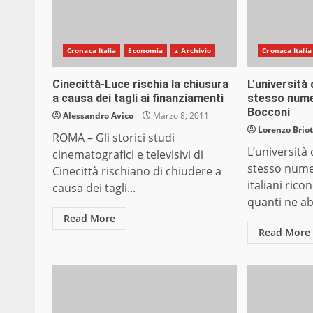
Cronaca Italia
Economia
z_Archivio
Cronaca Italia
Cinecittà-Luce rischia la chiusura
L’università
a causa dei tagli ai finanziamenti
stesso numer
Bocconi
Alessandro Avico
Marzo 8, 2011
Lorenzo Briot
ROMA – Gli storici studi
L’università
cinematografici e televisivi di
stesso numer
Cinecittà rischiano di chiudere a
italiani ricon
causa dei tagli...
quanti ne ab
Read More
Read More