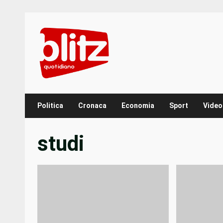
Skip
to
content
Politica
Cronaca
Economia
Sport
Video
studi