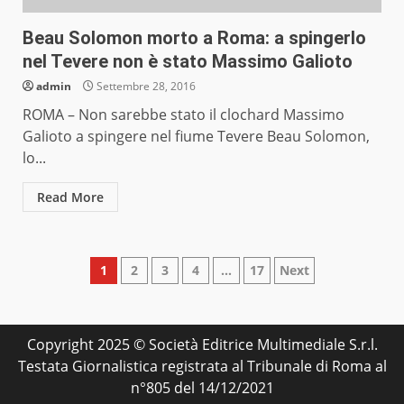
Beau Solomon morto a Roma: a spingerlo
nel Tevere non è stato Massimo Galioto
admin
Settembre 28, 2016
ROMA – Non sarebbe stato il clochard Massimo
Galioto a spingere nel fiume Tevere Beau Solomon,
lo...
Read More
Paginazione
1
2
3
4
…
17
Next
degli
articoli
Copyright 2025 © Società Editrice Multimediale S.r.l.
Testata Giornalistica registrata al Tribunale di Roma al
n°805 del 14/12/2021