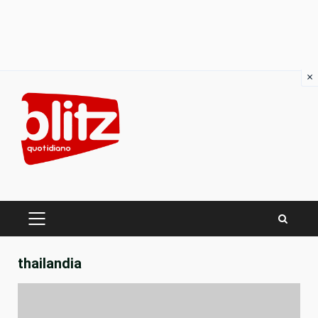
×
Skip
to
content
PRIMARY
MENU
thailandia