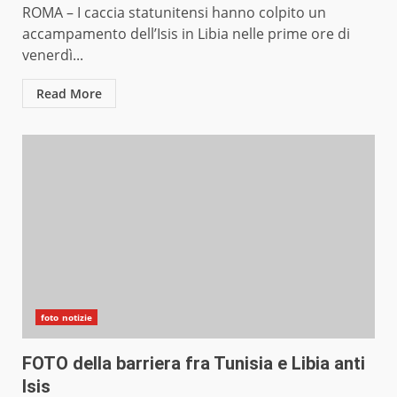
ROMA – I caccia statunitensi hanno colpito un
accampamento dell’Isis in Libia nelle prime ore di
venerdì...
Read More
foto notizie
FOTO della barriera fra Tunisia e Libia anti
Isis