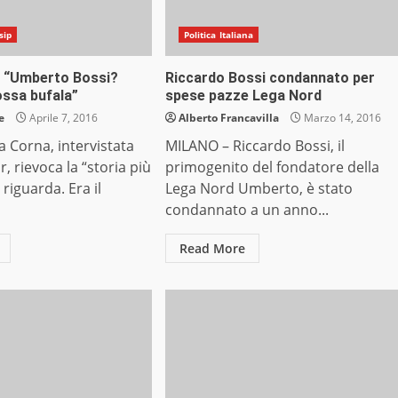
sip
Politica Italiana
: “Umberto Bossi?
Riccardo Bossi condannato per
ossa bufala”
spese pazze Lega Nord
e
Aprile 7, 2016
Alberto Francavilla
Marzo 14, 2016
 Corna, intervistata
MILANO – Riccardo Bossi, il
r, rievoca la “storia più
primogenito del fondatore della
a riguarda. Era il
Lega Nord Umberto, è stato
condannato a un anno...
Read More