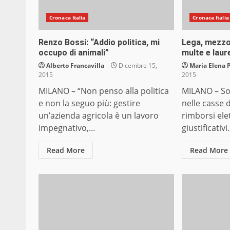
Cronaca Italia
Cronaca Italia
Renzo Bossi: “Addio politica, mi
Lega, mezzo 
occupo di animali”
multe e laur
Alberto Francavilla
Dicembre 15,
Maria Elena 
2015
2015
MILANO – “Non penso alla politica
MILANO – Sol
e non la seguo più: gestire
nelle casse
un’azienda agricola è un lavoro
rimborsi elet
impegnativo,...
giustificativi.
Read More
Read More