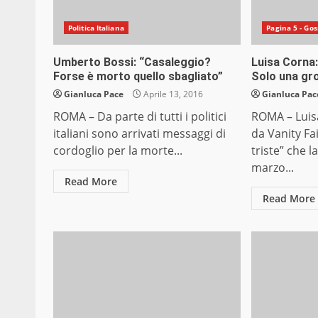
Politica Italiana
Pagina 5 - Gos
Umberto Bossi: “Casaleggio?
Luisa Corna
Forse è morto quello sbagliato”
Solo una gr
Gianluca Pace
Aprile 13, 2016
Gianluca Pac
ROMA – Da parte di tutti i politici
ROMA – Luisa
italiani sono arrivati messaggi di
da Vanity Fai
cordoglio per la morte...
triste” che l
marzo...
Read More
Read More