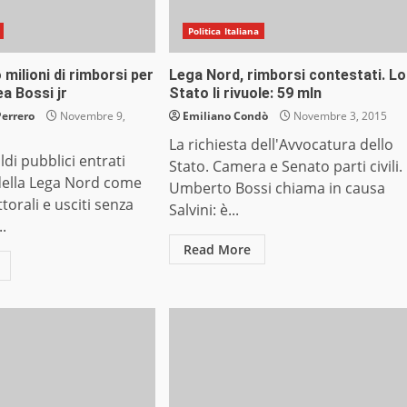
Politica Italiana
milioni di rimborsi per
Lega Nord, rimborsi contestati. Lo
ea Bossi jr
Stato li rivuole: 59 mln
Perrero
Novembre 9,
Emiliano Condò
Novembre 3, 2015
La richiesta dell'Avvocatura dello
di pubblici entrati
Stato. Camera e Senato parti civili.
 della Lega Nord come
Umberto Bossi chiama in causa
torali e usciti senza
Salvini: è...
..
Read More