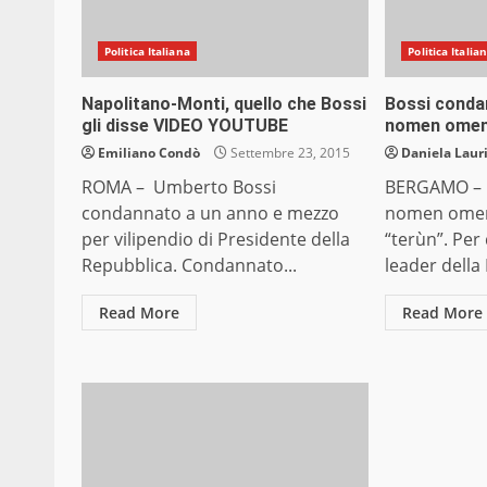
Politica Italiana
Politica Italia
Napolitano-Monti, quello che Bossi
Bossi conda
gli disse VIDEO YOUTUBE
nomen omen,
Emiliano Condò
Settembre 23, 2015
Daniela Laur
ROMA – Umberto Bossi
BERGAMO – D
condannato a un anno e mezzo
nomen omen”
per vilipendio di Presidente della
“terùn”. Per
Repubblica. Condannato...
leader della 
Read More
Read More