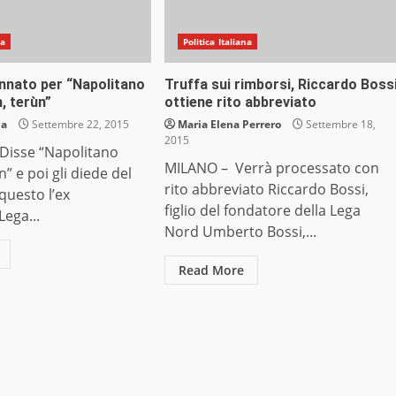
na
Politica Italiana
nnato per “Napolitano
Truffa sui rimborsi, Riccardo Boss
 terùn”
ottiene rito abbreviato
ia
Settembre 22, 2015
Maria Elena Perrero
Settembre 18,
2015
isse “Napolitano
MILANO – Verrà processato con
 e poi gli diede del
rito abbreviato Riccardo Bossi,
 questo l’ex
figlio del fondatore della Lega
Lega...
Nord Umberto Bossi,...
Read More