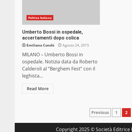
Politica Italiana
Umberto Bossi in ospedale,
accertamenti dopo colica
Emiliano Condò
Agosto 24, 2015
MILANO – Umberto Bossi in
ospedale. Notizia data da Roberto
Calderoli al “Berghem Fest” con il
leghista...
Read More
Paginazio
Previous
1
2
degli
Copyright 2025 © Società Editrice M