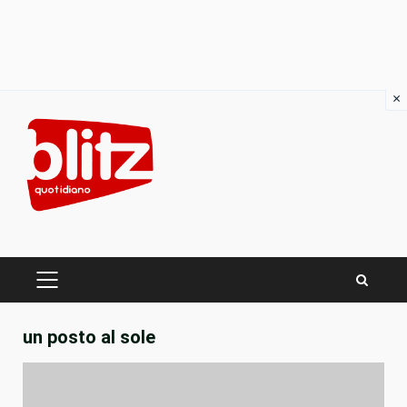
×
Skip
to
content
PRIMARY
MENU
un posto al sole